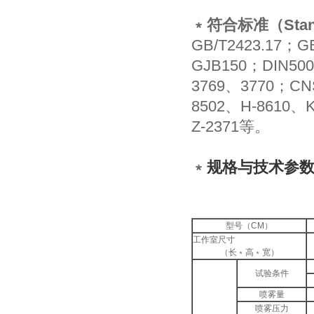
﹡符合标准（Stan
GB/T2423.17；G
GJB150；DIN500
3769、3770；CN
8502、H-8610、K
Z-2371等。
﹡
规格与技术参
型号（CM）
工作室尺寸
（长﹡高﹡宽）
试验条件
喷雾量
喷雾压力