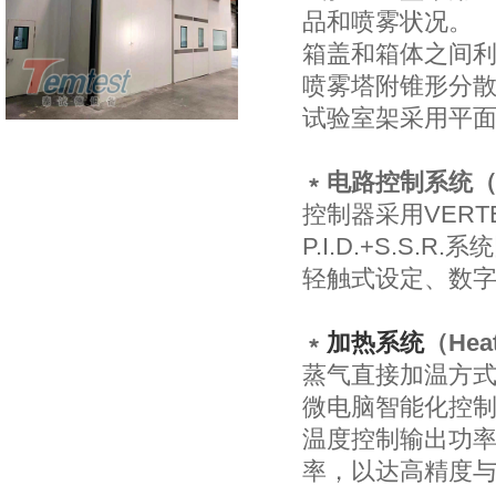
品和喷雾状况。
箱盖和箱体之间
喷雾塔附锥形分
试验室架采用平
﹡电路控制系统（Circ
控制器采用VERTE
P.I.D.+S.S.
轻触式设定、数字
﹡
加热系统
（Heat
蒸气直接加温方
微电脑智能化控
温度控制输出功
率，以达高精度